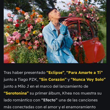
Tras haber presentado
“Eclipse”
,
“Para Amarte a Ti”
junto a Tiago PZK,
“Sin Corazón”
y
“Nunca Voy Solo”
junto a Milo J en el marco del lanzamiento de
“Serotonina”
su primer álbum, Khea nos muestra su
lado romántico con
“Efecto”
una de las canciones
más conectadas con el amor y el enamoramiento