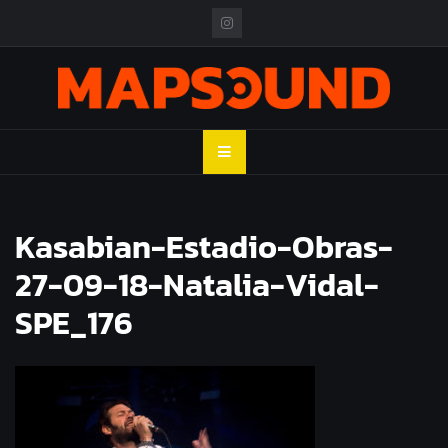
Skip
to
content
MAPSOUND
Acá viven los shows
Kasabian-Estadio-Obras-
27-09-18-Natalia-Vidal-
SPE_176