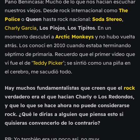
Pano Benincasa: Mucho de lo que nos hacían escuchar
nuestros viejos. Desde rock internacional como
The
Police
o
Queen
hasta rock nacional:
Soda Stereo
,
Charly
García
,
Los Piojos
,
Los Tipitos
. En un
momento descubrí a
Arctic Monkeys
y no hubo vuelta
atrás. Los conocí en 2010 cuando estaba terminando
séptimo de primaria. Recuerdo que el primer video que
vi fue el de ‘
Teddy Picker
’; se sintió como una piña en
el cerebro, me sacudió todo.
Hay muchos fundamentalistas que creen que el
rock
verdadero era el que hacían Charly o Los Redondos,
y que lo que se hace ahora no puede considerarse
rock. ¿Qué le dirías a alguien que piensa esto si
quisieras convencerlo de lo contrario?
PB: Yo también era un poco así, no muy