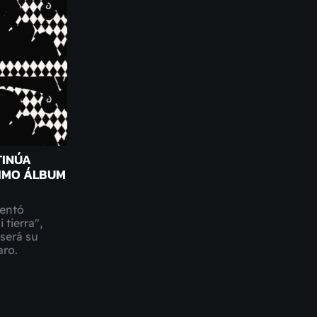
TINÚA
IMO ÁLBUM
sentó
 tierra",
será su
aro.