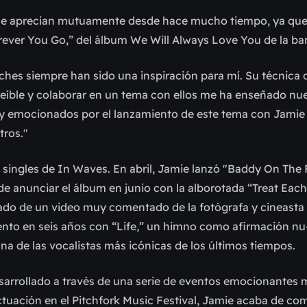
ue se aprecian mutuamente desde hace mucho tiempo, ya qu
ever You Go,” del álbum We Will Always Love You de la ba
ches siempre han sido una inspiración para mí. Su técnica 
eíble y colaborar en un tema con ellos me ha enseñado nu
 emocionados por el lanzamiento de este tema con Jamie 
tros."
s singles de In Waves. En abril, Jamie lanzó "Baddy On The F
de anunciar el álbum en junio con la alborotada “Treat Eac
ado de un video muy comentado de la fotógrafa y cineasta
ento en seis años con “Life,” un himno como afirmación nu
una de las vocalistas más icónicas de los últimos tiempos.
desarrollado a través de una serie de eventos emocionantes
actuación en el Pitchfork Music Festival, Jamie acaba de co