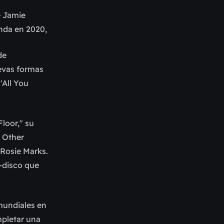
e Jamie
nda en 2020,
de
evas formas
'All You
loor," su
h Other
 Rosie Marks.
-disco que
 mundiales en
mpletar una