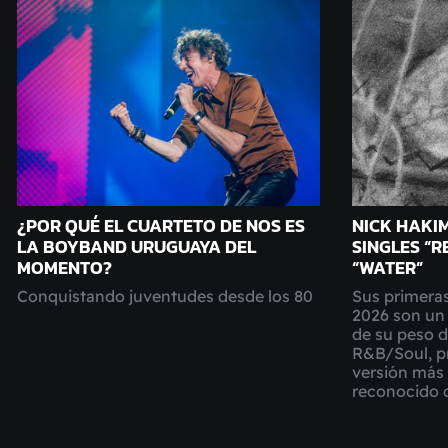
¿POR QUÉ EL CUARTETO DE NOS ES
NICK HAKI
LA BOYBAND URUGUAYA DEL
SINGLES “R
MOMENTO?
“WATER”
Conquistando juventudes desde los 80
Sus primeras
2026 son un
de su peso 
R&B/Soul, p
versión más 
reconocido 