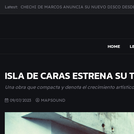
Skip
Latest:
CHECHI DE MARCOS ANUNCIA SU NUEVO DISCO DESDE
to
MUJER CEBRA PRESENTA INHIBIDOR, UNA FOTOGRAFÍ
content
JULIANA GATTAS PRESENTA "SOY ASÍ"
MAR MARZO PRESENTA EFECTOS ADVERSOS SU NUEV
MAPSOUND
Acá viven los shows
Broke Carrey se prepara para salir de gira en HIJO DEL 
HOME
L
ISLA DE CARAS ESTRENA SU 
Una obra que compacta y denota el crecimiento artístico
09/07/2023
MAPSOUND