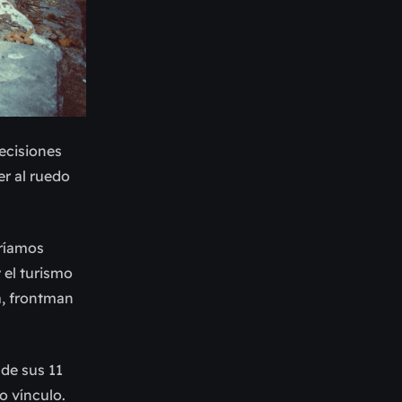
decisiones
er al ruedo
eríamos
 el turismo
a, frontman
 de sus 11
o vínculo.