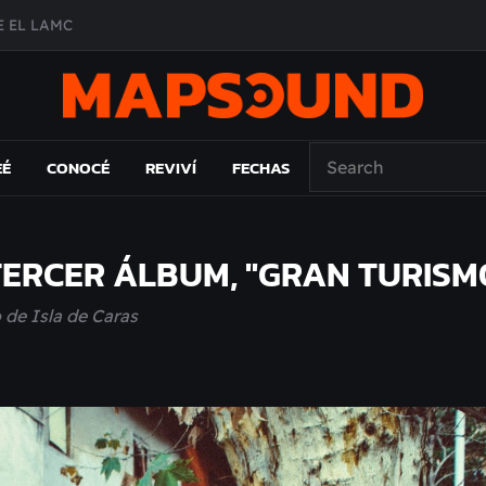
 EL LAMC
A DE ÉPOCA EN FORMA DE DISCO
O ÁLBUM
PAÍS: EL ENSAYO
EÉ
CONOCÉ
REVIVÍ
FECHAS
TERCER ÁLBUM, "GRAN TURISM
 de Isla de Caras