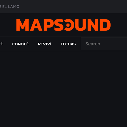
 EL LAMC
A DE ÉPOCA EN FORMA DE DISCO
O ÁLBUM
PAÍS: EL ENSAYO
EÉ
CONOCÉ
REVIVÍ
FECHAS