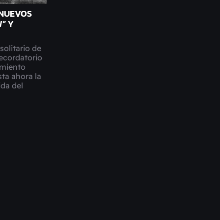
 NUEVOS
” Y
olitario de
ecordatorio
imiento
ta ahora la
ida del