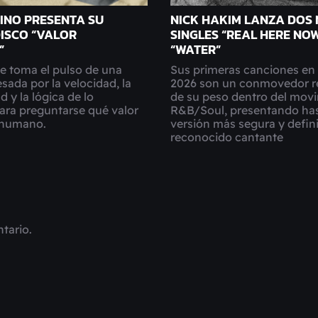
INO PRESENTA SU
NICK HAKIM LANZA DOS
ISCO “VALOR
SINGLES “REAL HERE NOW
”
“WATER”
e toma el pulso de una
Sus primeras canciones en s
sada por la velocidad, la
2026 son un conmovedor r
 y la lógica de lo
de su peso dentro del mov
ara preguntarse qué valor
R&B/Soul, presentando has
o humano.
versión más segura y defin
reconocido cantante
tario.