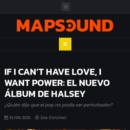
Skip
to
content
MAPSOUND
Acá viven los shows
IF I CAN’T HAVE LOVE, I
WANT POWER: EL NUEVO
ÁLBUM DE HALSEY
¿Quién dijo que el pop no podía ser perturbador?
31/08/2021
Zoe Christiani