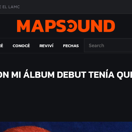
 EL LAMC
A DE ÉPOCA EN FORMA DE DISCO
O ÁLBUM
PAÍS: EL ENSAYO
EÉ
CONOCÉ
REVIVÍ
FECHAS
ON MI ÁLBUM DEBUT TENÍA QU