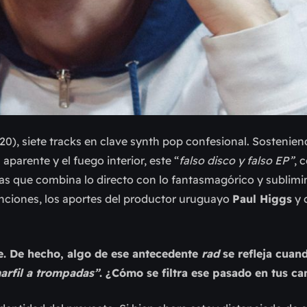
20), siete tracks en clave synth pop confesional. Sostenien
aparente y el fuego interior, este “
falso disco y falso EP”
, 
tras que combina lo directo con lo fantasmagórico y sublimi
canciones, los aportes del productor uruguayo
Paul Higgs
y 
re. De hecho, algo de ese antecedente
rad
se refleja cuan
marfil a trompadas”
. ¿Cómo se filtra ese pasado en tus c