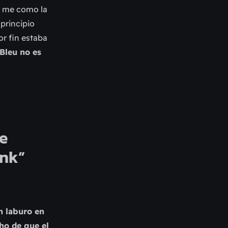
az me como la
principio
r fin estaba
Bleu no es
Me
unk”
n laburo en
ho de que el