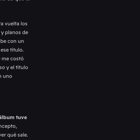
a vuelta los
 y planos de
ube con un
ese título.
ue me costó
o y el título
on uno
 álbum tuve
ncepto,
ver qué sale.