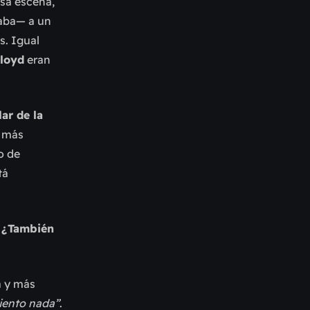
esa escena,
aba— a un
s. Igual
Floyd
eran
ar de la
a más
o de
tá
. ¿También
a y más
iento nada”
.