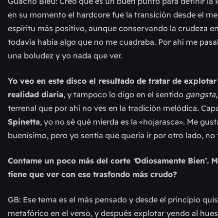
Guacho Bleu: Creo que es un buen punto para definir la i
en su momento el hardcore fue la transición desde el m
espíritu más positivo, aunque conservando la crudeza en 
todavía había algo que no me cuadraba. Por ahí me pasa
una boludez y yo nada que ver.
Yo veo en este disco el resultado de tratar de explota
realidad diaria
, y tampoco lo digo en el sentido
gangsta
terrenal que por ahí no ves en la tradición melódica. Ca
Spinetta
, yo no sé qué mierda es la «hojarasca». Me gust
buenísimo, pero yo sentía que quería ir por otro lado, no
Contame un poco más del corte
‘
Odiosamente Bien’
.
M
tiene que ver con ese trasfondo más crudo?
GB: Ese tema es el más pensado y desde el principio quise 
metafórico en el verso, y después explotar yendo al hues