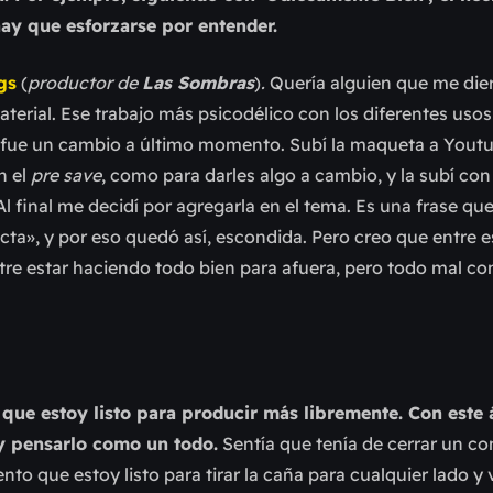
 hay que esforzarse por entender.
gs
(
productor de
Las Sombras
)
.
Quería alguien que me dier
terial. Ese trabajo más psicodélico con los diferentes usos
n’ fue un cambio a último momento. Subí la maqueta a Yout
n el
pre save
, como para darles algo a cambio, y la subí con 
 Al final me decidí por agregarla en el tema. Es una frase q
cta», y por eso quedó así, escondida. Pero creo que entre es
entre estar haciendo todo bien para afuera, pero todo mal c
 que estoy listo para producir más libremente. Con este
y pensarlo como un todo.
Sentía que tenía de cerrar un co
to que estoy listo para tirar la caña para cualquier lado y 