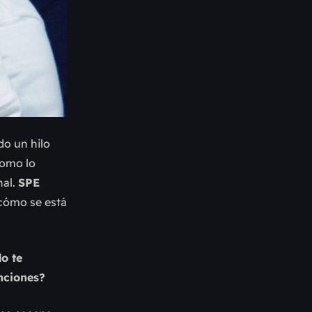
do un hilo
como lo
nal.
SPE
cómo se está
do te
anciones?