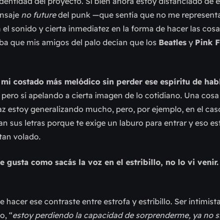
dentidad del proyecto. Si bien ahora estoy distanciado de 
ensaje
no future
del punk —que sentía que no me represent
el sonido y cierta inmediatez en la forma de hacer las cosa
ba que mis amigos del palo decían que los
Beatles
y
Pink 
r mi costado más melódico sin perder ese espíritu de habl
, pero sí apelando a cierta imagen de lo cotidiano. Una cos
paz estoy generalizando mucho, pero, por ejemplo, en el cas
an sus letras porque te exige un laburo para entrar y eso es
 tan volado.
e gusta como sacás la voz en el estribillo, no lo vi venir
hacer ese contraste entre estrofa y estribillo. Ser intimist
o, “
estoy perdiendo la capacidad de sorprenderme, ya no s