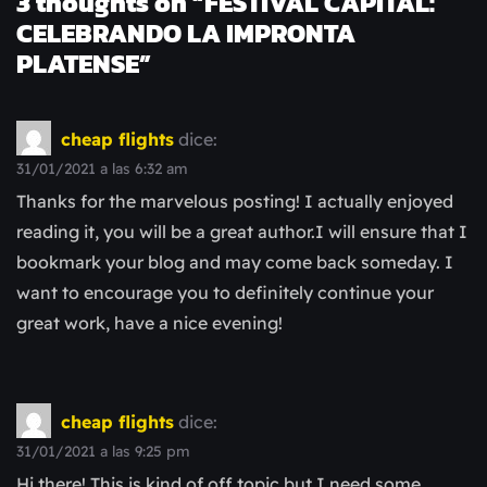
3 thoughts on “
FESTIVAL CAPITAL:
CELEBRANDO LA IMPRONTA
PLATENSE
”
cheap flights
dice:
31/01/2021 a las 6:32 am
Thanks for the marvelous posting! I actually enjoyed
reading it, you will be a great author.I will ensure that I
bookmark your blog and may come back someday. I
want to encourage you to definitely continue your
great work, have a nice evening!
cheap flights
dice:
31/01/2021 a las 9:25 pm
Hi there! This is kind of off topic but I need some