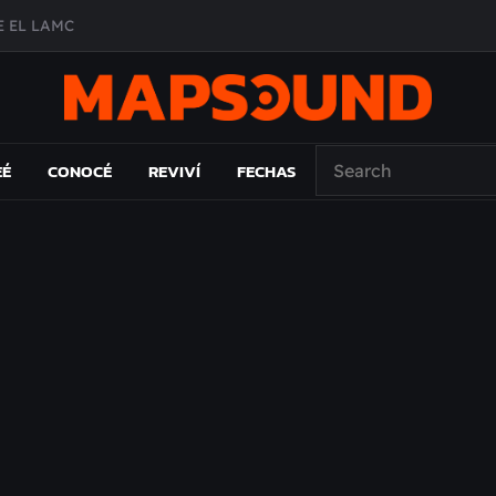
 EL LAMC
A DE ÉPOCA EN FORMA DE DISCO
O ÁLBUM
PAÍS: EL ENSAYO
EÉ
CONOCÉ
REVIVÍ
FECHAS