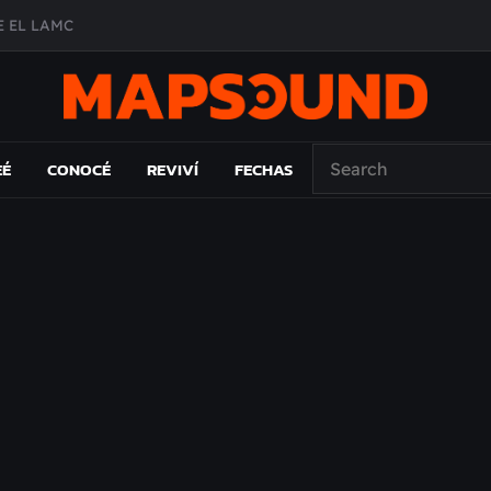
 EL LAMC
A DE ÉPOCA EN FORMA DE DISCO
O ÁLBUM
PAÍS: EL ENSAYO
EÉ
CONOCÉ
REVIVÍ
FECHAS