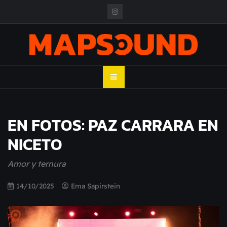
Skip
to
content
MAPSOUND
Acá viven los shows
EN FOTOS: PAZ CARRARA EN
NICETO
Amor y ternura
14/10/2025
Ema Sapirstein