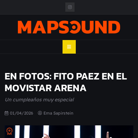
Skip
to
content
MAPSOUND
Acá viven los shows
EN FOTOS: FITO PAEZ EN EL
MOVISTAR ARENA
Un cumpleaños muy especial
01/04/2026
Ema Sapirstein