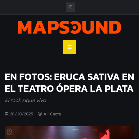
Skip
to
content
MAPSOUND
Acá viven los shows
EN FOTOS: ERUCA SATIVA EN
EL TEATRO ÓPERA LA PLATA
El rock sigue vivo
28/10/2025
Ali Cacta