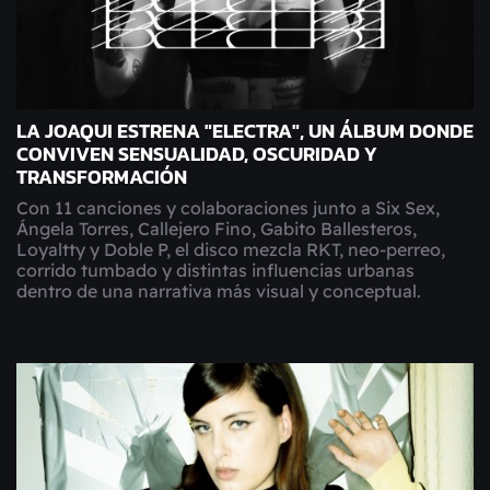
LA JOAQUI ESTRENA "ELECTRA", UN ÁLBUM DONDE
CONVIVEN SENSUALIDAD, OSCURIDAD Y
TRANSFORMACIÓN
Con 11 canciones y colaboraciones junto a Six Sex,
Ángela Torres, Callejero Fino, Gabito Ballesteros,
Loyaltty y Doble P, el disco mezcla RKT, neo-perreo,
corrido tumbado y distintas influencias urbanas
dentro de una narrativa más visual y conceptual.