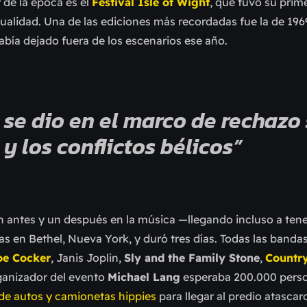
 de la época
es el
Festival Isle of Wight
, que tuvo su prim
tualidad. Una de las ediciones más recordadas fue la de 1969
abía dejado fuera de los escenarios ese año.
s se dio en el marco de rechazo
 y los conflictos bélicos”
n antes y un después en la música
—
llegando incluso a tene
eas en Bethel, Nueva York, y duró tres días. Todas las banda
oe Cocker
, Janis Joplin,
Sly and the Family Stone
,
Country
organizador del evento
Michael Lang
esperaba 200.000 perso
 de autos y camionetas hippies
para llegar al predio atascaro