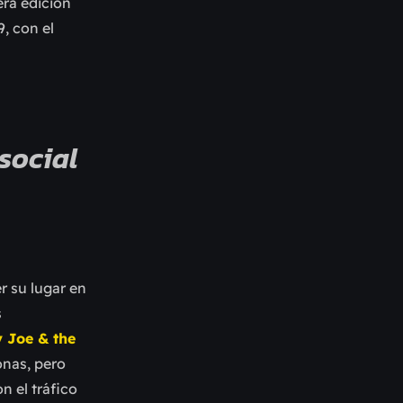
era edición
, con el
 social
r su lugar en
s
 Joe & the
nas, pero
n el tráfico