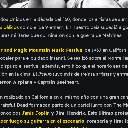
tados Unidos en la década del `60, donde los artistas se sum
s bélicos
como el de Vietnam. En nuestro país sucedió algo 
uras militares que culminaron con la guerra de Malvinas.
ir and Magic Mountain Music Festival
de 1967 en Californi
cales para el cuidado infantil. Se realizó sobre el Monte Ta
dispuso el festival; además, esto hizo que el horario sea de 
ión en la cima. El
lineup
tuvo más de treinta artistas y entr
erson Airplane
y
Captain Beefheart
.
n realizado en California en el mismo año con una gran ca
rateful Dead
formaban parte de un cartel junto con
The M
conocidos
Janis Joplin
y Jimi Hendrix. Este último prot
der fuego su guitarra en el escenario
, romperla y tirar 