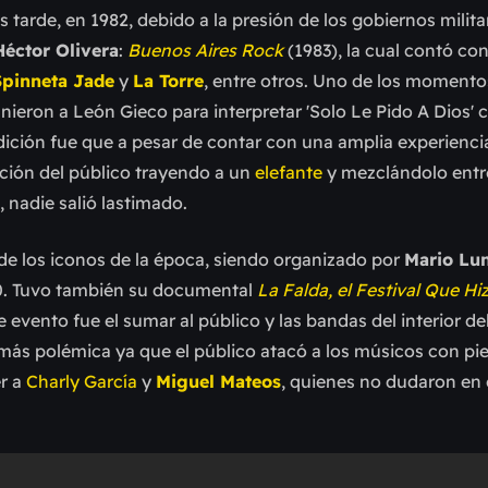
 tarde, en 1982, debido a la presión de los gobiernos milita
Héctor Olivera
:
Buenos Aires Rock
(1983), la cual contó con
Spinneta Jade
y
La Torre
, entre otros. Uno de los moment
ieron a León Gieco para interpretar 'Solo Le Pido A Dios' 
edición fue que a pesar de contar con una amplia experienci
ción del público trayendo a un
elefante
y mezclándolo entre
 nadie salió lastimado.
de los iconos de la época, siendo organizado por
Mario Lu
80. Tuvo también su documental
La Falda, el Festival Que Hi
e evento fue el sumar al público y las bandas del interior del
a más polémica ya que el público atacó a los músicos con pi
r a
Charly García
y
Miguel Mateos
, quienes no dudaron en 