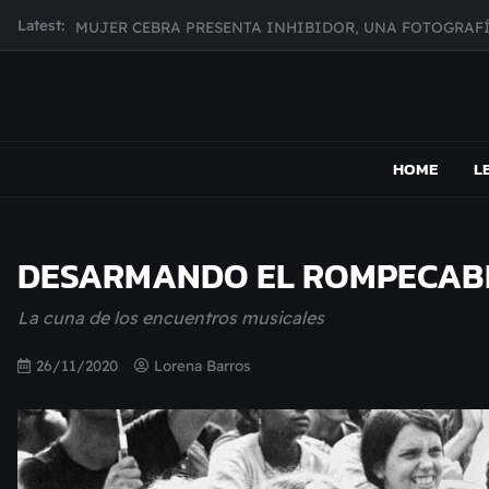
Skip
Latest:
MUJER CEBRA PRESENTA INHIBIDOR, UNA FOTOGRAFÍ
to
JULIANA GATTAS PRESENTA "SOY ASÍ"
content
MAR MARZO PRESENTA EFECTOS ADVERSOS SU NUEV
Broke Carrey se prepara para salir de gira en HIJO DEL 
MAPSOUND
Acá viven los shows
CHECHI DE MARCOS ANUNCIA SU NUEVO DISCO DESDE
HOME
L
DESARMANDO EL ROMPECABEZ
La cuna de los encuentros musicales
26/11/2020
Lorena Barros