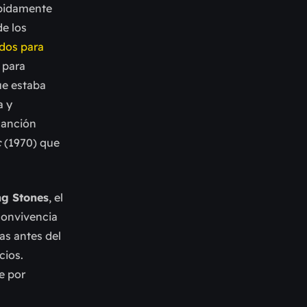
ápidamente
de los
dos para
 para
ue estaba
a y
canción
c
(1970) que
ng Stones
, el
convivencia
as antes del
cios.
e por