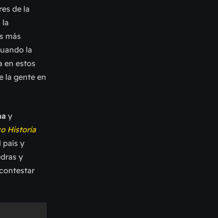
res de la
 la
os más
cuando la
a en estos
 la gente en
na
y
zo Historia
 país y
edras y
contestar