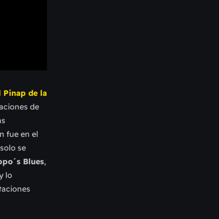
l Pinap de la
uaciones de
ás
n fue en el
solo se
po´s Blues
,
y lo
ntaciones