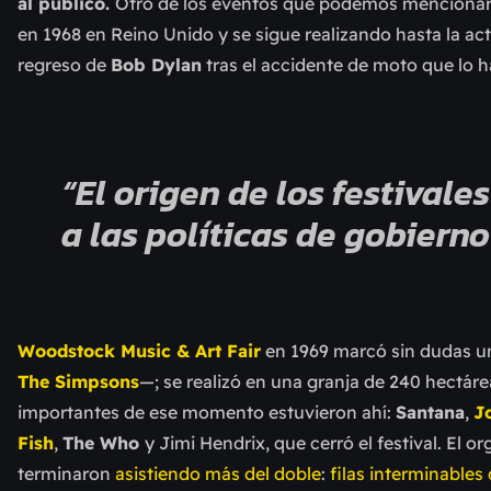
al público.
Otro de los eventos que podemos mencionar
en 1968 en Reino Unido y se sigue realizando hasta la ac
regreso de
Bob Dylan
tras el accidente de moto que lo h
“El origen de los festivale
a las políticas de gobierno
Woodstock Music & Art Fair
en 1969 marcó sin dudas u
The Simpsons
—
; se realizó en una granja de 240 hectár
importantes de ese momento estuvieron ahí:
Santana
,
J
Fish
,
The Who
y
Jimi Hendrix, que cerró el festival. El 
terminaron
asistiendo más del doble
:
filas interminables