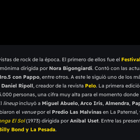
istas de rock de la época. El primero de ellos fue el
Festiva
mónima dirigida por
Nora Bigongiardi
. Contó con las act
Nro.5 con Pappo
, entre otros. A este le siguió uno de los m
r
Daniel Ripoll
, creador de la revista
Pelo
. La primera edició
15.000 personas, una cifra muy alta para el momento donde 
El
lineup
incluyó a
Miguel Abuelo
,
Arco Iris
,
Almendra
,
Pap
mbiaron el
venue
por el
Predio Las Malvinas
en La Paternal, 
nga El Sol
(1973) dirigida por
Aníbal Uset
. Entre las prese
Billy Bond y La Pesada
.