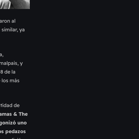
aron al
similar, ya
a,
malpais, y
8 de la
e los más
ntidad de
amas & The
agonizó uno
los pedazos