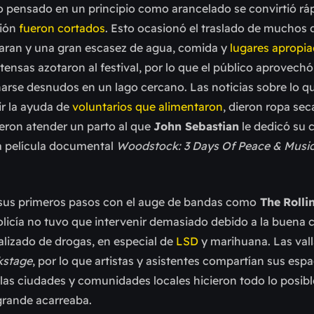
nto pensado en un principio como arancelado se convirtió r
ión
fueron cortados
. Esto ocasionó el traslado de muchos 
saran y una gran escasez de agua, comida y
lugares apropia
ensas azotaron al festival, por lo que el público aprovechó
arse desnudos en un lago cercano. Las noticias sobre lo q
ir la ayuda de
voluntarios que alimentaron
, dieron ropa sec
ieron atender un parto al que
John Sebastian
le dedicó su 
la película documental
Woodstock: 3 Days Of Peace & Musi
 sus primeros pasos con el auge de bandas como
The
Rolli
olicía no tuvo que intervenir demasiado debido a la buena 
alizado de drogas, en especial de
LSD
y marihuana. Las vall
kstage
, por lo que artistas y asistentes compartían sus espa
 las ciudades y comunidades locales hicieron todo lo posibl
grande acarreaba.