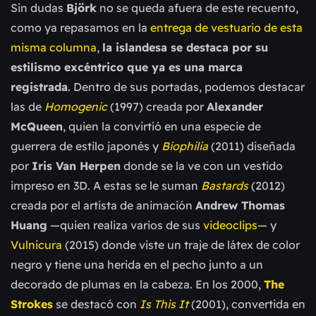
Sin dudas
Björk
no se queda afuera de este recuento,
como ya repasamos en la
entrega de vestuario de esta
misma columna
,
la islandesa se destaca por su
estilismo excéntrico que ya es una marca
registrada
.
Dentro de sus portadas, podemos destacar
las de
Homogenic
(1997) creada por
Alexander
McQueen
, quien la convirtió en una especie de
guerrera de estilo japonés y
Biophilia
(2011) diseñada
por
Iris Van Herpen
donde se la ve con un vestido
impreso en 3D. A estas se le suman
Bastards
(2012)
creada por el artista de animación
Andrew Thomas
Huang
—
quien realiza varios de sus
videoclips
—
y
Vulnicura
(2015) donde viste un traje de látex de color
negro y tiene una herida en el pecho junto a un
decorado de plumas en la cabeza.
En los 2000,
The
Strokes
se destacó con
Is This It
(2001), convertida en