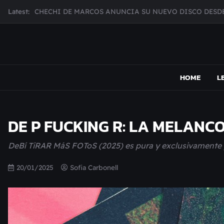
Skip
Latest:
MUJER CEBRA PRESENTA INHIBIDOR, UNA FOTOGRAFÍ
to
JULIANA GATTAS PRESENTA "SOY ASÍ"
content
MAR MARZO PRESENTA EFECTOS ADVERSOS SU NUEV
Broke Carrey se prepara para salir de gira en HIJO DEL 
MAPSOUND
Acá viven los shows
HOME
L
DE P FUCKING R: LA MELANC
DeBí TiRAR MáS FOToS (2025) es pura y exclusivamente pa
20/01/2025
Sofia Carbonell