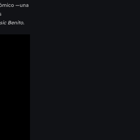
onómico
—
una
s
sic Benito.