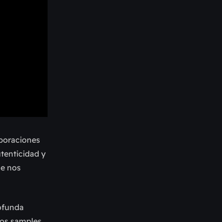
aboraciones
utenticidad y
ue nos
rofunda
tos samples