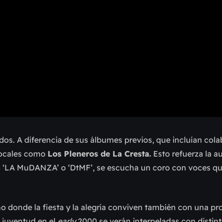
ados. A diferencia de sus álbumes previos, que incluían col
 locales como
Los Pleneros de La Cresta.
Esto refuerza la a
omo ‘LA MuDANZA’ o ‘DtMF’, se escucha un coro con voces q
o donde la fiesta y la alegría conviven también con una p
 juventud en el
early
2000 se verán interpeladas con distin