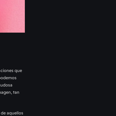
anciones que
a podemos
 dudosa
magen, tan
s de aquellos