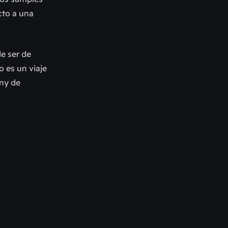
cto a una
e ser de
o es un viaje
ny de