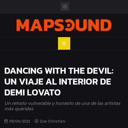
Skip
to
content
MAPSOUND
Acá viven los shows
DANCING WITH THE DEVIL:
UN VIAJE AL INTERIOR DE
DEMI LOVATO
Un retrato vulnerable y honesto de una de las artistas
más queridas
09/04/2021
Zoe Christiani