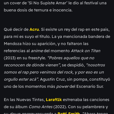
un cover de ‘Si No Supiste Amar’ le dio al festival una
buena dosis de ternura e inocencia.
Qué decir de
Acru
. Si existe un rey del rap en este país,
para mí es suyo el título. La ya mencionada bandera de
Mendoza hizo su aparición, y no faltaron las
referencias al
anime
del momento
Attack on Titan
(2013) en su freestyle.
“Pobres aquellos que no
reconocen de dónde vienen”
, se despidió,
“nosotros
somos el rap pero venimos del rock, y por eso es un
orgullo estar acá”
. Agustin Cruz, sin pompa, constituyó
uno de los momentos más
power
del Escenario Sur.
En las Nuevas Tintas,
Lara91k
estrenaba las canciones
de su álbum
Como Antes
(2022). Con su pelambrera y
su
down energy
recuerda a
Patti Smith
.
“Ahora tengo