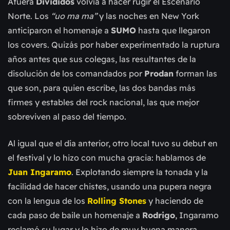
Afuera
Divididos
volvía a hacer rugir el Escenario
Norte. Los
“uo ma ma”
y las noches en New York
anticiparon el homenaje a
SUMO
hasta que llegaron
los covers. Quizás por haber experimentado la ruptura
años antes que sus colegas, las resultantes de la
disolución de los comandados por
Prodan
forman las
que son, para quien escribe, las dos bandas más
firmes y estables del rock nacional, las que mejor
sobreviven al paso del tiempo.
Al igual que el día anterior, otro local tuvo su debut en
el festival y lo hizo con mucha gracia: hablamos de
Juan Ingaramo
. Explotando siempre la tonada y la
facilidad de hacer chistes, usando una pupera negra
con la lengua de los
Rolling Stones
y haciendo de
cada paso de baile un homenaje a
Rodrigo
, Ingaramo
reclamó su lugar y lo hizo de muy buena manera.