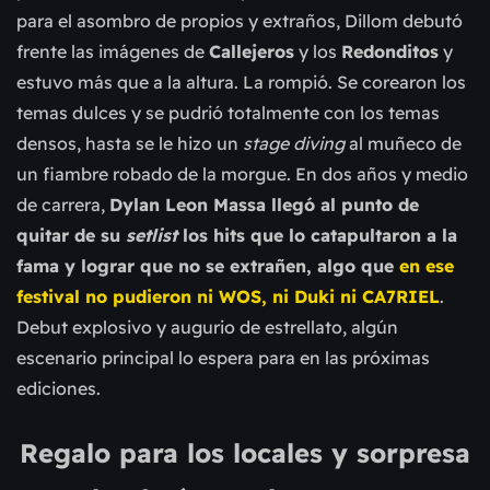
para el asombro de propios y extraños, Dillom debutó
frente las imágenes de
Callejeros
y los
Redonditos
y
estuvo más que a la
altura
. La rompió. Se corearon los
temas dulces y se pudrió totalmente con los temas
densos, hasta se le hizo un
stage diving
al muñeco de
un fiambre robado de la morgue. En dos años y medio
de carrera,
Dylan Leon Massa llegó al punto de
quitar de su
setlist
los hits que lo catapultaron a la
fama y lograr que no se extrañen, algo que
en ese
festival no pudieron ni WOS, ni Duki ni CA7RIEL
.
Debut explosivo y augurio de estrellato, algún
escenario principal lo espera para en las próximas
ediciones.
Regalo para los locales y sorpresa