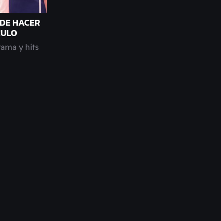
 DE HACER
CULO
rama y hits