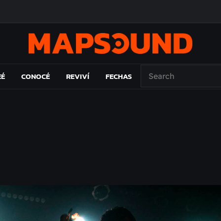
O ÁLBUM
PAÍS: EL ENSAYO
 EL LAMC
A DE ÉPOCA EN FORMA DE DISCO
EÉ
CONOCÉ
REVIVÍ
FECHAS