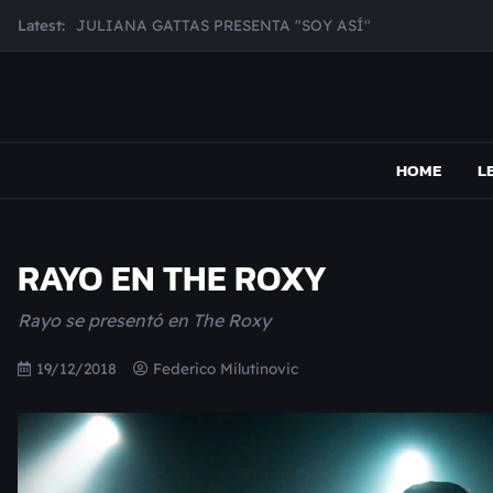
Skip
Latest:
JULIANA GATTAS PRESENTA "SOY ASÍ"
to
MAR MARZO PRESENTA EFECTOS ADVERSOS SU NUEV
content
Broke Carrey se prepara para salir de gira en HIJO DEL 
CHECHI DE MARCOS ANUNCIA SU NUEVO DISCO DESDE
MAPSOUND
Acá viven los shows
MUJER CEBRA PRESENTA INHIBIDOR, UNA FOTOGRAFÍ
HOME
L
RAYO EN THE ROXY
Rayo se presentó en The Roxy
19/12/2018
Federico Milutinovic