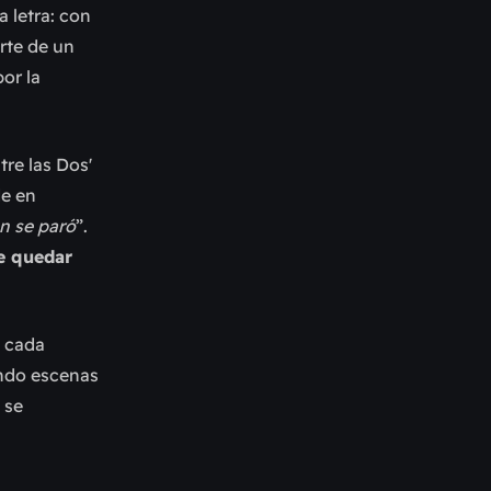
a letra: con
rte de un
or la
tre las Dos'
de en
n se paró
”.
de quedar
n cada
ando escenas
 se