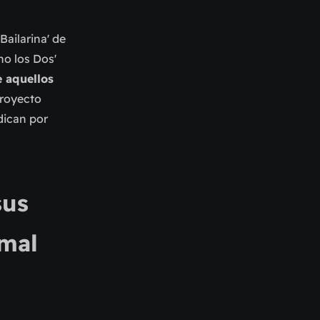
Bailarina' de
no los Dos'
e aquellos
 proyecto
dican por
sus
 mal