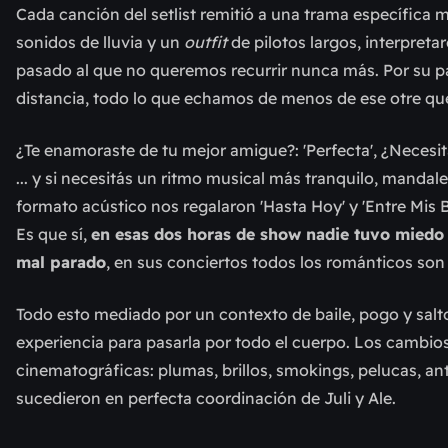
Cada canción del setlist
remitió a una trama específica mi
sonidos de lluvia y un
outfit
de pilotos largos, interpret
pasado al que no queremos recurrir nunca más. Por su p
distancia, todo lo que echamos de menos de ese otre que y
¿Te enamoraste de tu mejor amigue?: 'Perfecta', ¿Necesita
... y si necesitás un ritmo musical más tranquilo, mandal
formato acústico nos regalaron 'Hasta Hoy' y 'Entre Mis B
Es que sí,
en esas dos horas de show nadie tuvo miedo 
mal parado
, en sus conciertos todos los románticos so
Todo esto mediado por un contexto de baile, pogo y sal
experiencia para pasarla por todo el cuerpo. Los cambio
cinematográficas: plumas, brillos, smokings, pelucas, ant
sucedieron en perfecta coordinación de Juli y Ale.