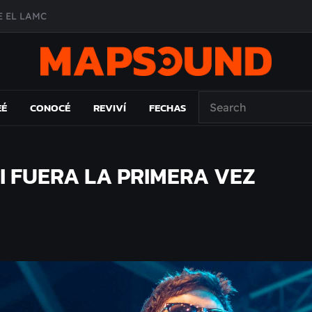
 EL LAMC
A DE ÉPOCA EN FORMA DE DISCO
O ÁLBUM
PAÍS: EL ENSAYO
EÉ
CONOCÉ
REVIVÍ
FECHAS
I FUERA LA PRIMERA VEZ