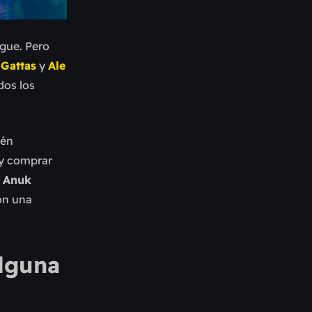
igue. Pero
 Gattas
y
Ale
dos los
ién
 y comprar
y
Anuk
on una
alguna