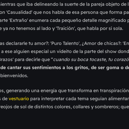
entras que iba delineando la suerte de la pareja objeto de l
aron 'Casualidad' que nos habla de esa persona que forma pa
arte 'Extraño' enumera cada pequeño detalle magnificado p
a no tenemos al lado y 'Traición', que habla por sí sola.
s declararle tu amor?: 'Puro Talento', ¿Amor de chicas?: 'En
e a ese alguien especial un videito de la parte del show don
razos' para decirle que “
cuando su boca tocaste, tu corazó
de cantar sus sentimientos a los gritos, de ser goma o 
n bienvenidos.
tos, generando una energía que transforma en transpiració
s de
vestuario
para interpretar cada tema seguían aliment
eojos de sol de distintos colores, collares y sombreros; que