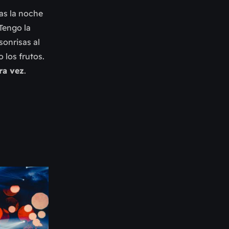
ras la noche
Tengo la
sonrisas al
 los frutos.
ra vez
.