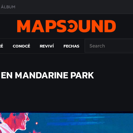
O ÁLBUM
PAÍS: EL ENSAYO
 EL LAMC
A DE ÉPOCA EN FORMA DE DISCO
EÉ
CONOCÉ
REVIVÍ
FECHAS
A EN MANDARINE PARK