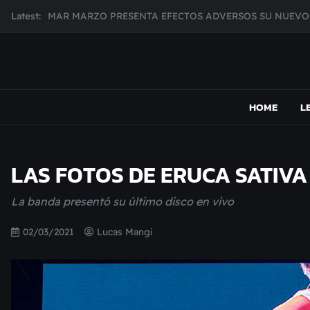
Skip
Latest:
MAR MARZO PRESENTA EFECTOS ADVERSOS SU NUEV
to
Broke Carrey se prepara para salir de gira en HIJO DEL 
content
CHECHI DE MARCOS ANUNCIA SU NUEVO DISCO DESDE
MUJER CEBRA PRESENTA INHIBIDOR, UNA FOTOGRAFÍ
MAPSOUND
Acá viven los shows
JULIANA GATTAS PRESENTA "SOY ASÍ"
HOME
L
LAS FOTOS DE ERUCA SATIV
La banda presentó su último disco en vivo
02/03/2021
Lucas Mangi