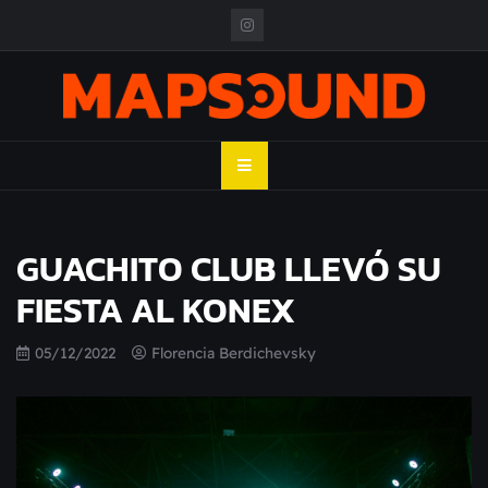
Skip
to
content
MAPSOUND
Acá viven los shows
GUACHITO CLUB LLEVÓ SU
FIESTA AL KONEX
05/12/2022
Florencia Berdichevsky