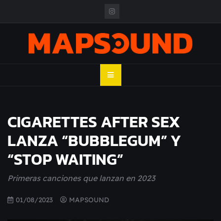
Skip
to
content
MAPSOUND
Acá viven los shows
CIGARETTES AFTER SEX
LANZA “BUBBLEGUM” Y
“STOP WAITING”
Primeras canciones que lanzan en 2023
01/08/2023
MAPSOUND