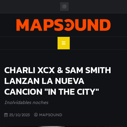
Skip
to
content
MAPSOUND
Acá viven los shows
CHARLI XCX & SAM SMITH
LANZAN LA NUEVA
CANCION "IN THE CITY"
Inolvidables noches
25/10/2023
MAPSOUND