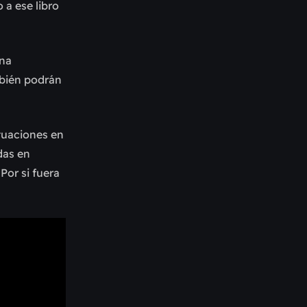
a ese libro
una
mbién podrán
ctuaciones en
das en
Por si fuera