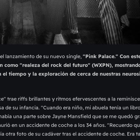
el lanzamiento de su nuevo single,
"Pink Palace." Con est
ón como "realeza del rock del futuro" (WXPN), mostrand
en el tiempo y la exploración de cerca de nuestras neuros
" trae riffs brillantes y ritmos efervescentes a la reminisce
 de su infancia. "Cuando era niño, mi abuela tenía un libr
 había una parte sobre Jayne Mansfield que se me quedó g
 murió en un accidente de coche a los 34 años. "Recuerdo q
ía otra foto de su cadáver tras el accidente de coche. Era t