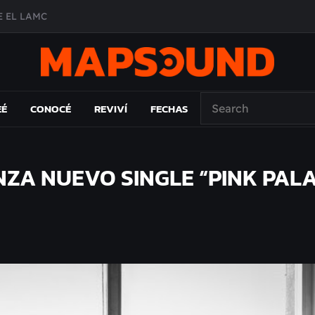
 EL LAMC
A DE ÉPOCA EN FORMA DE DISCO
O ÁLBUM
PAÍS: EL ENSAYO
EÉ
CONOCÉ
REVIVÍ
FECHAS
NZA NUEVO SINGLE “PINK PAL