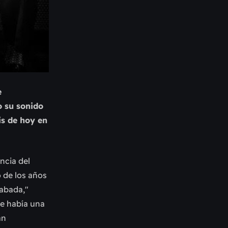
e
o su sonido
is de hoy en
ncia del
o de los años
rabada,"
ue había una
an