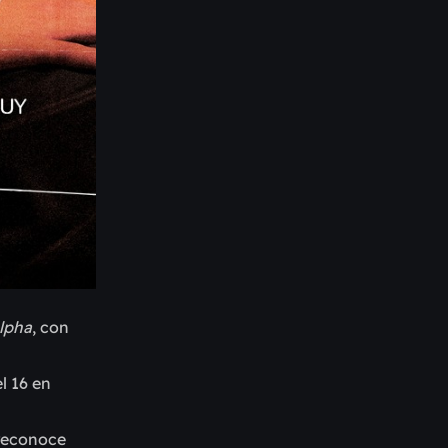
lpha
, con
l 16 en
 reconoce