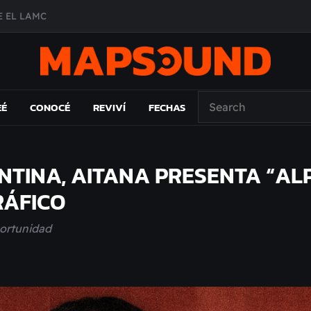
 EL LAMC
A DE ÉPOCA EN FORMA DE DISCO
O ÁLBUM
PAÍS: EL ENSAYO
EÉ
CONOCÉ
REVIVÍ
FECHAS
NTINA, AITANA PRESENTA “AL
RÁFICO
portunidad