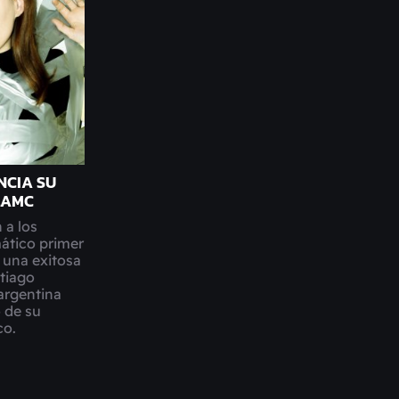
NCIA SU
LAMC
 a los
ático primer
 una exitosa
ntiago
argentina
 de su
co.