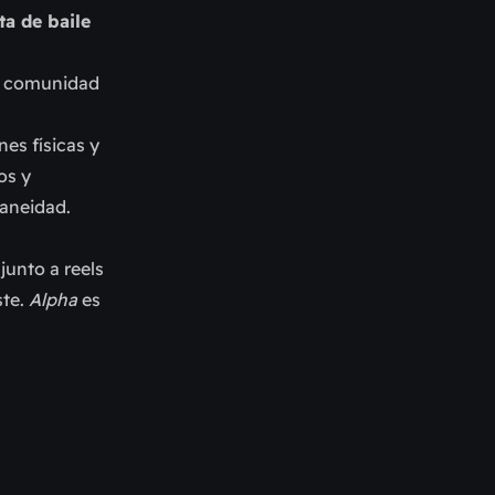
ta de baile
na comunidad
es físicas y
os y
taneidad.
junto a reels
ste.
Alpha
es