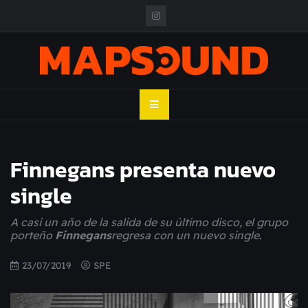
Skip
to
content
MAPSOUND
Acá viven los shows
Finnegans presenta nuevo
single
A casi un año de la salida de su último disco, el grupo 
porteño 
Finnegans
regresa con un nuevo single.
23/07/2019
SPE