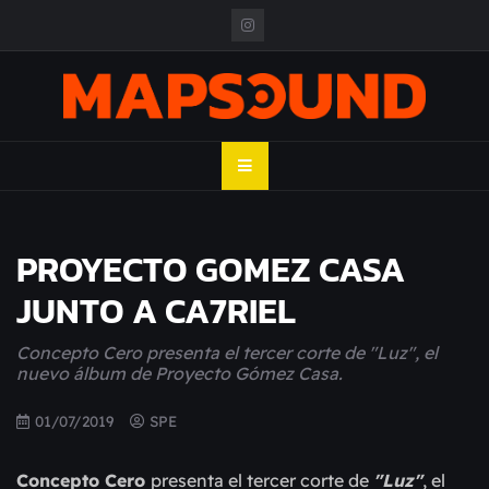
Skip
to
content
MAPSOUND
Acá viven los shows
PROYECTO GOMEZ CASA
JUNTO A CA7RIEL
Concepto Cero presenta el tercer corte de 
"Luz"
, el 
nuevo álbum de Proyecto Gómez Casa.
01/07/2019
SPE
Concepto Cero 
presenta el tercer corte de 
"Luz"
, el 