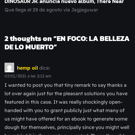
DINOSAUR JR. anuncia nuevo álbum, There Near
Que llega el 28 de agosto vía Jagjaguwar
2 thoughts on “
EN FOCO: LA BELLEZA
DE LO MUERTO
”
hemp oil
dice:
07/01/2021 a las 2:12 am
I wanted to post you that tiny remark to say thanks a
lot over again just for the pleasant solutions you have
featured in this case. It was really shockingly open-
handed with you to grant publicly just what many of
us might have offered for an ebook to generate some
dough for themselves, principally since you might well