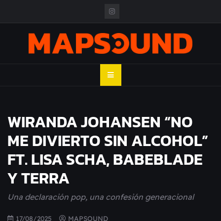
Skip
to
content
MAPSOUND
Acá viven los shows
WIRANDA JOHANSEN “NO
ME DIVIERTO SIN ALCOHOL”
FT. LISA SCHA, BABEBLADE
Y TERRA
Una declaración pop, una confesión generacional
17/08/2025
MAPSOUND