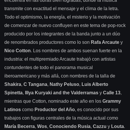
encuentra en las obras bien logradas, donde la música
transmite con exactitud el mensaje y el clima de la letra.
Todo el optimismo, la energía, el misterio y la motivación
de comenzar de nuevo confluyen en este tema de pop-rock
producido por los integrantes de la banda junto a un dúo
de renombrados productores como lo son
Rafa Arcaute
y
Nico Cotton
. Los nombres de ambos suenan fuerte en la
industria: el multipremiado Arcaute trabajó con artistas
contundentes de todo el panorama musical
iberoamericano y más allá, con nombres de la talla de
Shakira
,
C Tangana
,
Nathy Peluso
,
Luis Alberto
Spinetta
,
Illya Kuryaki and the Valderramas
y
Calle 13
,
mientras que Cotton, nominado este año en los
Grammy
Latinos
como
Productor del Año
, es conocido por sus
trabajos con figuras centrales de la música actual como
María Becerra
,
Wos
,
Conociendo Rusia
,
Cazzu
y
Louta
.