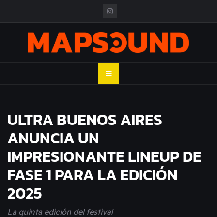
Skip
to
content
MAPSOUND
Acá viven los shows
ULTRA BUENOS AIRES
ANUNCIA UN
IMPRESIONANTE LINEUP DE
FASE 1 PARA LA EDICIÓN
2025
La quinta edición del festival