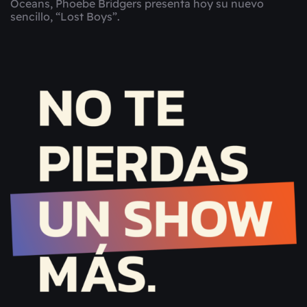
Oceans, Phoebe Bridgers presenta hoy su nuevo
sencillo, “Lost Boys”.