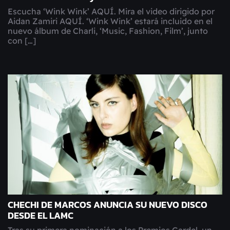
Escucha ‘Wink Wink’ AQUÍ. Mira el video dirigido por
Aidan Zamiri AQUÍ. ‘Wink Wink’ estará incluido en el
nuevo álbum de Charli, ‘Music, Fashion, Film’, junto
con […]
CHECHI DE MARCOS ANUNCIA SU NUEVO DISCO
DESDE EL LAMC
Tras su primera nominación a los Premios Gardel, un