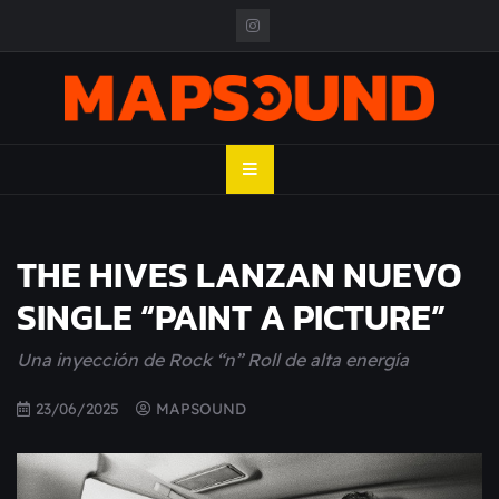
Skip
to
content
MAPSOUND
Acá viven los shows
THE HIVES LANZAN NUEVO
SINGLE “PAINT A PICTURE”
Una inyección de Rock “n” Roll de alta energía
23/06/2025
MAPSOUND