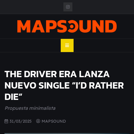
Skip
to
content
MAPSOUND
Acá viven los shows
THE DRIVER ERA LANZA
NUEVO SINGLE “I’D RATHER
DIE”
Propuesta minimalista
31/03/2025
MAPSOUND