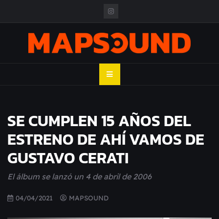
Skip
to
content
MAPSOUND
Acá viven los shows
SE CUMPLEN 15 AÑOS DEL
ESTRENO DE AHÍ VAMOS DE
GUSTAVO CERATI
El álbum se lanzó un 4 de abril de 2006
04/04/2021
MAPSOUND