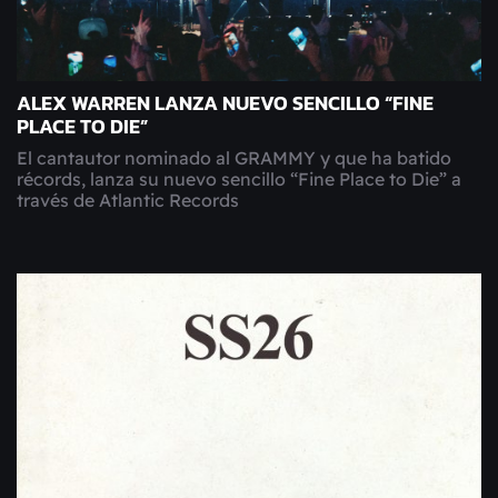
ALEX WARREN LANZA NUEVO SENCILLO “FINE
PLACE TO DIE”
El cantautor nominado al GRAMMY y que ha batido
récords, lanza su nuevo sencillo “Fine Place to Die” a
través de Atlantic Records