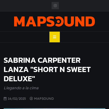
Skip
to
content
MAPSOUND
Acá viven los shows
SABRINA CARPENTER
LANZA "SHORT N SWEET
DELUXE"
Llegando a la cima
16/02/2025
MAPSOUND