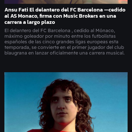
Ansu Fati El delantero del FC Barcelona —cedido
al AS Monaco, firma con Music Brokers en una
carrera a largo plazo
El delantero del FC Barcelona , cedido al Mónaco,
máximo goleador por minuto entre los futbolistas
españoles de las cinco grandes ligas europeas esta
temporada, se convierte en el primer jugador del club
blaugrana en lanzar oficialmente una carrera musical.