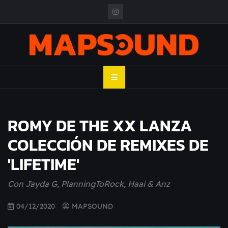
Skip
to
content
MAPSOUND
Acá viven los shows
ROMY DE THE XX LANZA
COLECCIÓN DE REMIXES DE
'LIFETIME'
Con Jayda G, PlanningToRock, Haai & Anz
04/12/2020
MAPSOUND