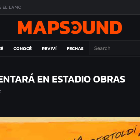
 EL LAMC
A DE ÉPOCA EN FORMA DE DISCO
O ÁLBUM
PAÍS: EL ENSAYO
EÉ
CONOCÉ
REVIVÍ
FECHAS
SENTARÁ EN ESTADIO OBRAS
k