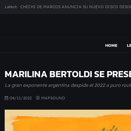
Skip
Latest:
CHECHI DE MARCOS ANUNCIA SU NUEVO DISCO DESDE
to
MUJER CEBRA PRESENTA INHIBIDOR, UNA FOTOGRAFÍ
content
JULIANA GATTAS PRESENTA "SOY ASÍ"
MAR MARZO PRESENTA EFECTOS ADVERSOS SU NUEV
MAPSOUND
Acá viven los shows
Broke Carrey se prepara para salir de gira en HIJO DEL 
HOME
L
MARILINA BERTOLDI SE PRE
La gran exponente argentina despide el 2022 a puro roc
04/11/2022
MAPSOUND