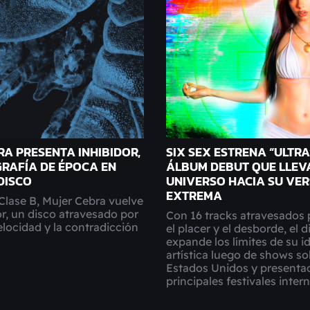
RA PRESENTA INHIBIDOR,
SIX SEX ESTRENA “ULTRA”
RAFÍA DE ÉPOCA EN
ÁLBUM DEBUT QUE LLEV
DISCO
UNIVERSO HACIA SU VER
EXTREMA
Clase B, Mujer Cebra vuelve
r, un disco atravesado por
Con 16 tracks atravesados 
velocidad y la contradicción
el placer y el desborde, el d
.
expande los límites de su i
artística luego de shows so
Estados Unidos y presentac
principales festivales inter