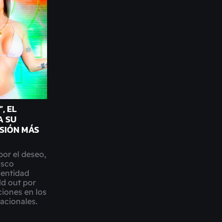
, EL
A SU
SIÓN MÁS
por el deseo,
isco
dentidad
ld out por
iones en los
nacionales.