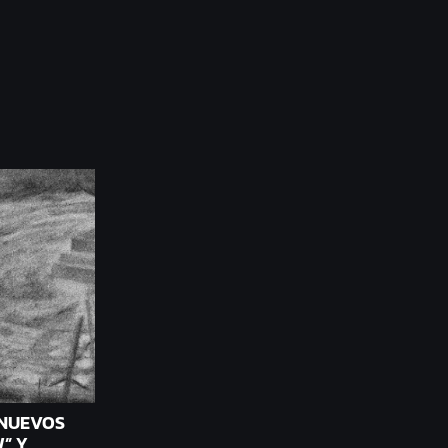
 NUEVOS
” Y