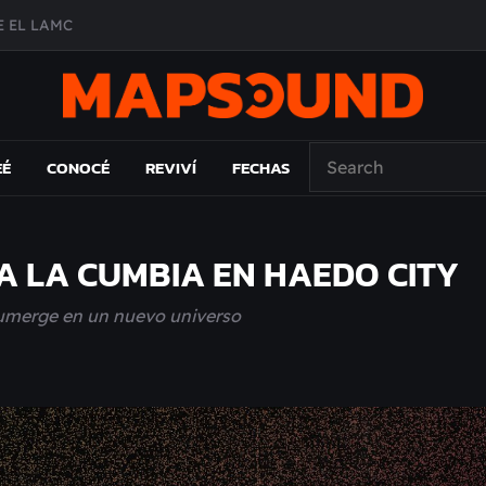
 EL LAMC
A DE ÉPOCA EN FORMA DE DISCO
O ÁLBUM
PAÍS: EL ENSAYO
EÉ
CONOCÉ
REVIVÍ
FECHAS
A LA CUMBIA EN HAEDO CITY
sumerge en un nuevo universo