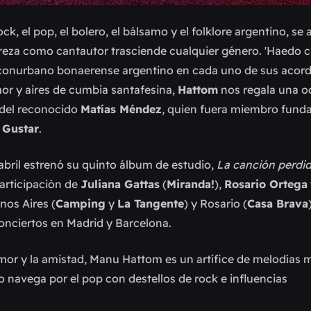
ck, el pop, el bolero, el bálsamo y el folklore argentino, se 
za como cantautor trasciende cualquier género. 'Haedo ci
l conurbano bonaerense argentino en cada uno de sus acorde
r y aires de cumbia santafesina,
Hattom
nos regala una od
 del reconocido
Matías Méndez
, quien fuera miembro fund
 Gustar
.
bril estrenó su quinto álbum de estudio,
La canción perdi
articipación de
Juliana Gattas
(
Miranda!
),
Rosario Ortega
nos Aires (
Camping
y
La Tangente
) y Rosario (
Casa Brava
conciertos en Madrid y Barcelona.
mor y la amistad, Manu Hattom es un artífice de melodías m
o navega por el pop con destellos de rock e influencias