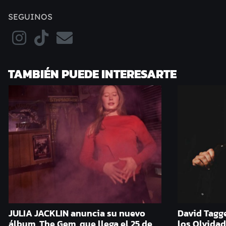
SEGUINOS
TAMBIÉN PUEDE INTERESARTE
JULIA JACKLIN anuncia su nuevo
David Tagge
álbum, The Gem, que llega el 25 de
los Olvida