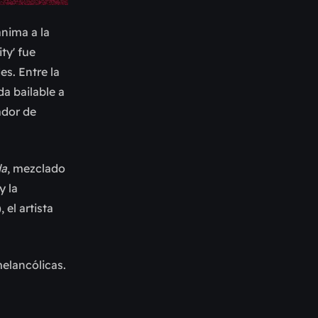
anima a la
ty' fue
s. Entre la
a bailable a
ador de
da
, mezclado
y la
), el artista
elancólicas.