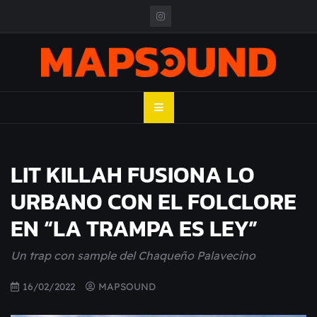
Skip
to
content
MAPSOUND
Acá viven los shows
LIT KILLAH FUSIONA LO
URBANO CON EL FOLCLORE
EN “LA TRAMPA ES LEY”
Un trap con sample del Chaqueño Palavecino
16/02/2022
MAPSOUND