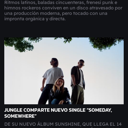
Ritmos latinos, baladas cincuenteras, frenesí punk e
himnos rockeros conviven en un disco atravesado por
una producción moderna, pero tocado con una
impronta orgánica y directa.
JUNGLE COMPARTE NUEVO SINGLE “SOMEDAY,
SOMEWHERE”
DE SU NUEVO ÁLBUM SUNSHINE, QUE LLEGA EL 14