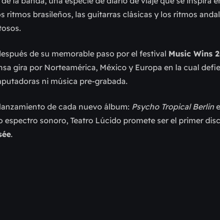
e la banda, una especie de diario de viaje que se inspira e
ritmos brasileños, las guitarras clásicas y los ritmos andal
tosos.
 después de su memorable paso por el festival
Music Wins 
nsa gira por Norteamérica, México y Europa en la cual def
omputadoras ni música pre-grabada.
l lanzamiento de cada nuevo álbum:
Psycho Tropical Berlin
e
o espectro sonoro, Teatro Lúcido promete ser el primer dis
sée
.