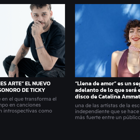
 ES ARTE” EL NUEVO
“Llena de amor” es un s
SONORO DE TICKY
adelanto de lo que será 
disco de Catalina Amma
 en el que transforma el
empo en canciones
una de las artistas de la es
an introspectivas como
independiente que se hace
más fuerte entre un público