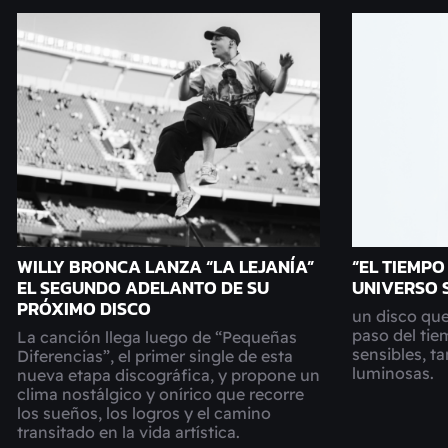
WILLY BRONCA LANZA “LA LEJANÍA”
“EL TIEMPO
EL SEGUNDO ADELANTO DE SU
UNIVERSO 
PRÓXIMO DISCO
un disco que
paso del ti
La canción llega luego de “Pequeñas
sensibles, t
Diferencias”, el primer single de esta
luminosas.
nueva etapa discográfica, y propone un
clima nostálgico y onírico que recorre
los sueños, los logros y el camino
transitado en la vida artística.