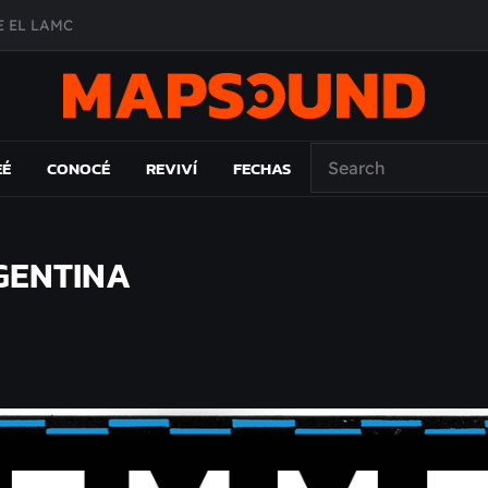
 EL LAMC
A DE ÉPOCA EN FORMA DE DISCO
O ÁLBUM
PAÍS: EL ENSAYO
EÉ
CONOCÉ
REVIVÍ
FECHAS
GENTINA