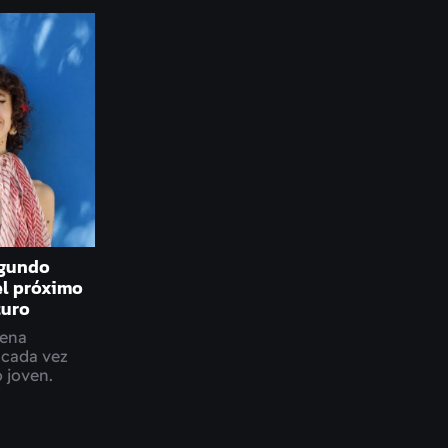
egundo
el próximo
turo
cena
 cada vez
 joven.