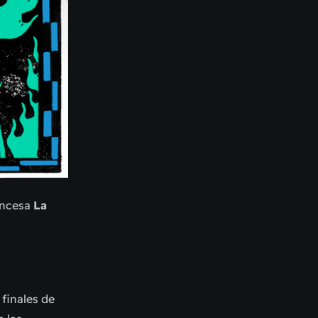
rancesa
La
 finales de