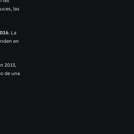
n las
uces, las
2016
. La
ienden en
n 2013,
co de una