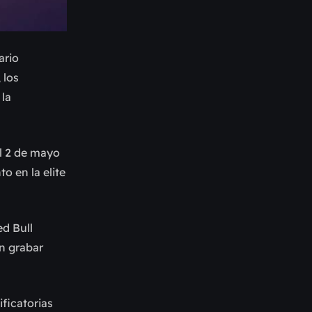
ario
 los
la
el 2 de mayo
o en la elite
ed Bull
en grabar
ificatorias