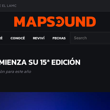
 EL LAMC
A DE ÉPOCA EN FORMA DE DISCO
O ÁLBUM
PAÍS: EL ENSAYO
EÉ
CONOCÉ
REVIVÍ
FECHAS
IENZA SU 15ª EDICIÓN
ión para este año