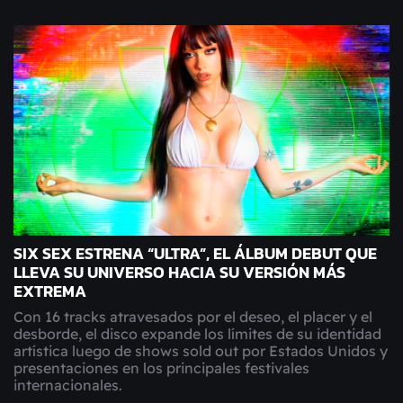
SIX SEX ESTRENA “ULTRA”, EL ÁLBUM DEBUT QUE
LLEVA SU UNIVERSO HACIA SU VERSIÓN MÁS
EXTREMA
Con 16 tracks atravesados por el deseo, el placer y el
desborde, el disco expande los límites de su identidad
artística luego de shows sold out por Estados Unidos y
presentaciones en los principales festivales
internacionales.