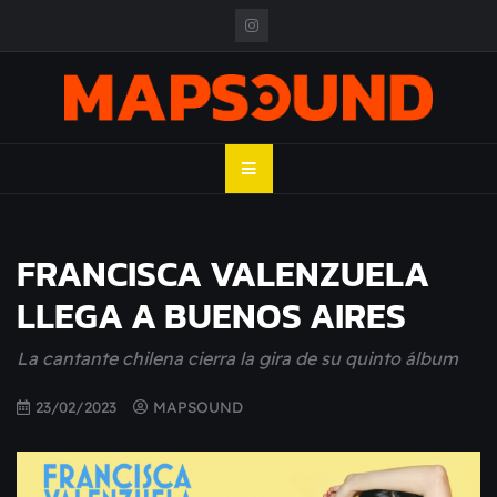
Skip
to
content
MAPSOUND
Acá viven los shows
FRANCISCA VALENZUELA
LLEGA A BUENOS AIRES
La cantante chilena cierra la gira de su quinto álbum
23/02/2023
MAPSOUND