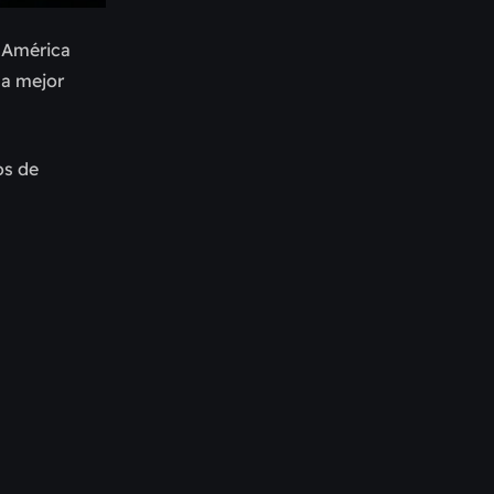
e América
la mejor
os de