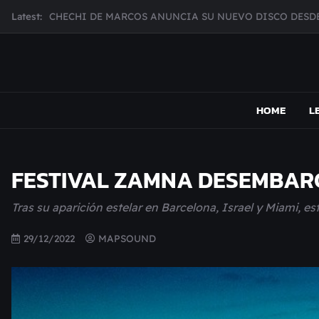
Skip
Latest:
CHECHI DE MARCOS ANUNCIA SU NUEVO DISCO DESDE
to
MUJER CEBRA PRESENTA INHIBIDOR, UNA FOTOGRAFÍ
content
JULIANA GATTAS PRESENTA "SOY ASÍ"
MAR MARZO PRESENTA EFECTOS ADVERSOS SU NUEV
MAPSOUND
Acá viven los shows
Broke Carrey se prepara para salir de gira en HIJO DEL 
HOME
L
FESTIVAL ZAMNA DESEMBARC
Tras su aparición estelar en Barcelona, Israel y Miami, es
29/12/2022
MAPSOUND