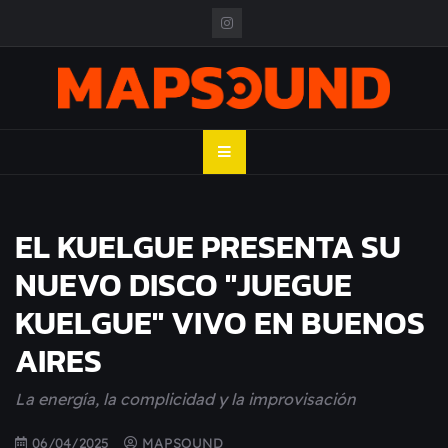
Skip
to
content
MAPSOUND
Acá viven los shows
EL KUELGUE PRESENTA SU
NUEVO DISCO "JUEGUE
KUELGUE" VIVO EN BUENOS
AIRES
La energía, la complicidad y la improvisación
06/04/2025
MAPSOUND