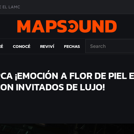
 EL LAMC
A DE ÉPOCA EN FORMA DE DISCO
O ÁLBUM
PAÍS: EL ENSAYO
EÉ
CONOCÉ
REVIVÍ
FECHAS
CA ¡EMOCIÓN A FLOR DE PIEL 
ON INVITADOS DE LUJO!