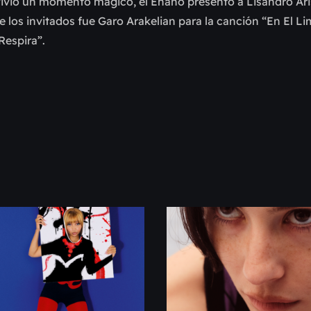
 vivió un momento mágico, el Enano presentó a Lisandro Ar
e los invitados fue Garo Arakelian para la canción “En El L
Respira”.