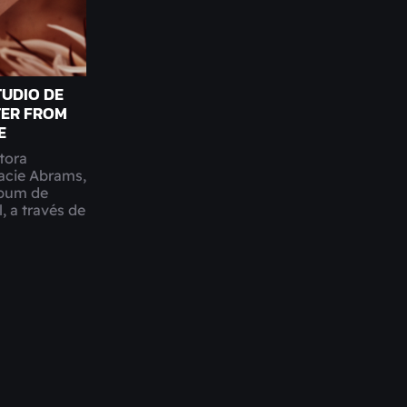
TUDIO DE
TER FROM
E
tora
cie Abrams,
lbum de
, a través de