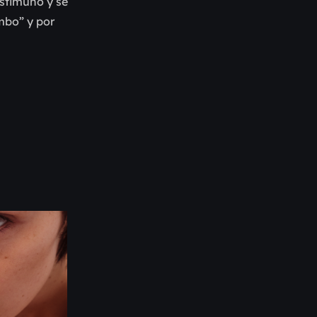
istimuño y se
imbo” y por