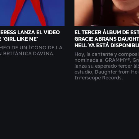
ERESS LANZA EL VIDEO
EL TERCER ÁLBUM DE ES
 ‘GIRL LIKE ME’
GRACIE ABRAMS DAUGH
HELL YA ESTÁ DISPONIBL
MEO DE UN ÍCONO DE LA
N BRITÁNICA DAVINA
Hoy, la cantante y composi
nominada al GRAMMY®, Gra
lanza su esperado tercer á
estudio, Daughter from Hell
Interscope Records.