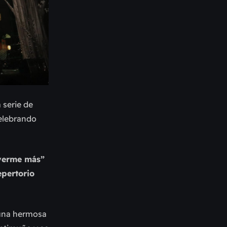
a serie de
celebrando
 verme más”
epertorio
 una hermosa