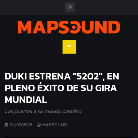
Skip
to
content
MAPSOUND
Acá viven los shows
DUKI ESTRENA "5202", EN
PLENO ÉXITO DE SU GIRA
MUNDIAL
Las puertas a su mundo creativo
21/07/2025
MAPSOUND